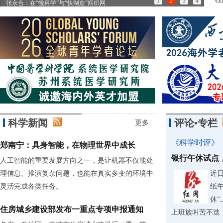
1
2
3
4
张永合：在“慢科学”与“快制造”间织网
85
科学新闻
评论•专栏
更多
《科学时评》
郑南宁：具身智能，在物理世界中成长
银行午休试点
人工智能的重要发展方向之一，是让机器不仅能处
理信息、推演复杂问题，也能在真实多变的环境中
近
灵活完成各类任务。
纸
休
住房城乡建设部发布一重点专项申报通知
上班族叫苦不迭