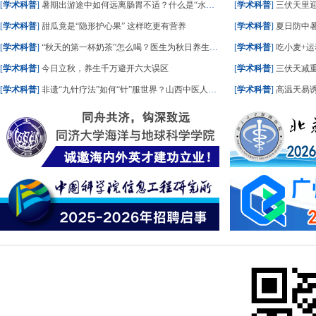
[
学术科普
]
暑期出游途中如何远离肠胃不适？什么是“水土不服”？一文了解
[
学术科普
]
三伏天里
[
学术科普
]
甜瓜竟是“隐形护心果” 这样吃更有营养
[
学术科普
]
夏日防中暑
[
学术科普
]
“秋天的第一杯奶茶”怎么喝？医生为秋日养生饮食划重点
[
学术科普
]
吃小麦+运
[
学术科普
]
今日立秋，养生千万避开六大误区
[
学术科普
]
三伏天减重
[
学术科普
]
非遗“九针疗法”如何“针”服世界？山西中医人这样答
[
学术科普
]
高温天易