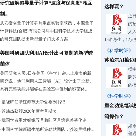
研究破解超导量子计算“速度与保真度”相互
这样玩？
制...
近
从安徽省量子计算芯片重点实验室获悉，本源量子
的
计算科技(合肥)有限公司与中国科学技术大学组成
人入
的研究团队提出新型量子门技术方案
13名考生，12
《科学时评》
美国科研团队利用AI设计出可复制的新型噬
苏泊尔AI擦
菌体
据
美国研究人员6日在美国《科学》杂志上发表的新
牌
研究说，他们利用人工智能（AI）设计出了全新、
的
具有完整功能并能够在实验室中复制的噬菌体。
《科学时评》
·
童晓晖任浙江师范大学党委副书记
重金劝退笔试
·
苏炜杰获颁2026年度考普斯奖
箱操作？
·
我国学者重建嫦娥五号着陆区月壤完整演化史
如
·
中国科学院新疆生地所策勒站团队：沙漠里播种...
普