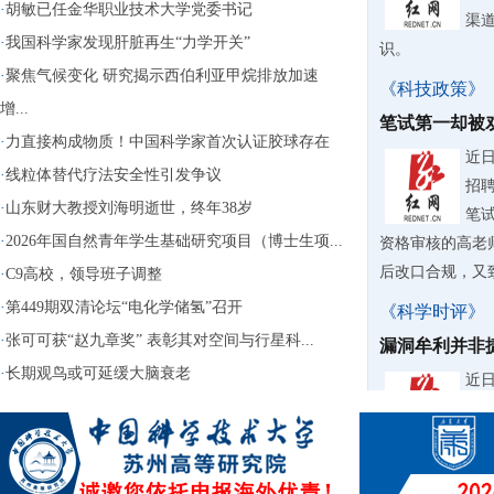
·
胡敏已任金华职业技术大学党委书记
渠
·
我国科学家发现肝脏再生“力学开关”
识。
·
聚焦气候变化 研究揭示西伯利亚甲烷排放加速
《科技政策》
增...
笔试第一却被
·
力直接构成物质！中国科学家首次认证胶球存在
近
·
线粒体替代疗法安全性引发争议
招
·
山东财大教授刘海明逝世，终年38岁
笔
·
2026年国自然青年学生基础研究项目（博士生项...
资格审核的高老
后改口合规，又致
·
C9高校，领导班子调整
·
第449期双清论坛“电化学储氢”召开
《科学时评》
·
张可可获“赵九章奖” 表彰其对空间与行星科...
漏洞牟利并非
·
长期观鸟或可延缓大脑衰老
近
台“
钱“
用还大肆转卖牟