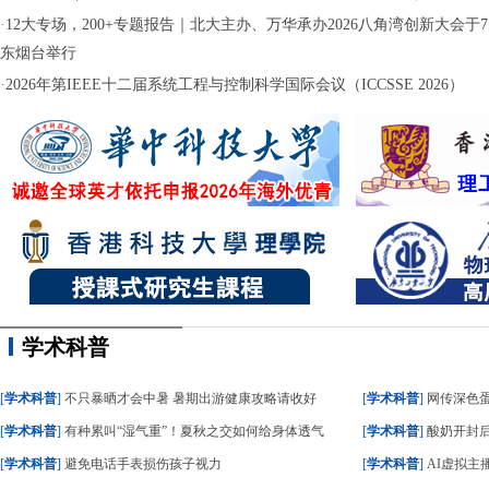
·
12大专场，200+专题报告｜北大主办、万华承办2026八角湾创新大会于7月
东烟台举行
·
2026年第IEEE十二届系统工程与控制科学国际会议（ICCSSE 2026）
学术科普
[
学术科普
]
不只暴晒才会中暑 暑期出游健康攻略请收好
[
学术科普
]
网传深色蛋糕
[
学术科普
]
有种累叫“湿气重”！夏秋之交如何给身体透气
[
学术科普
]
酸奶开封后
[
学术科普
]
避免电话手表损伤孩子视力
[
学术科普
]
AI虚拟主播