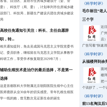
各省、自治区、直辖市住房城乡建设厅（委、管
《科学时评》
委）、科技厅（局、委），计划单列市住房城乡建
毛巾标注“老
设部门、科技局，新疆生产建设兵团住房城乡建设
三个字
局
近
高校任免通知引关注：科长、主任自愿辞
广
职，转...
店
广告写着“快速
相关通知提到，免去吴成国马克思主义学院党委书
记、委员职务，继续留在马克思主义学院从事教学
《科学时评》
科研工作，享受学术恢复期至2029年7月；
从福楼拜到余
面
辅助生殖技术是治疗的最后选择，不是第一
楼
选择
把
这是首都医科大学附属北京朝阳医院生殖中心主任
个说抄了，一个
医师鹿群从业30余年的切实感受。常年扎根生殖医
《科学时评》
学一线的她，曾无数次见证新生命的诞生
前13名淘汰后