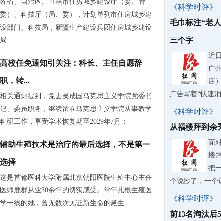
各省、自治区、直辖市住房城乡建设厅（委、管
《科学时评》
委）、科技厅（局、委），计划单列市住房城乡建
毛巾标注“老
设部门、科技局，新疆生产建设兵团住房城乡建设
三个字
局
近
高校任免通知引关注：科长、主任自愿辞
广
职，转...
店
广告写着“快速
相关通知提到，免去吴成国马克思主义学院党委书
记、委员职务，继续留在马克思主义学院从事教学
《科学时评》
科研工作，享受学术恢复期至2029年7月；
从福楼拜到余
面
辅助生殖技术是治疗的最后选择，不是第一
楼
选择
把
这是首都医科大学附属北京朝阳医院生殖中心主任
个说抄了，一个
医师鹿群从业30余年的切实感受。常年扎根生殖医
《科学时评》
学一线的她，曾无数次见证新生命的诞生
前13名淘汰后