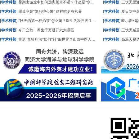
[
学术科普
]
暑期出游途中如何远离肠胃不适？什么是“水土不服”？一文了解
[
学术科普
]
三伏天里
[
学术科普
]
甜瓜竟是“隐形护心果” 这样吃更有营养
[
学术科普
]
夏日防中暑
[
学术科普
]
“秋天的第一杯奶茶”怎么喝？医生为秋日养生饮食划重点
[
学术科普
]
吃小麦+运
[
学术科普
]
今日立秋，养生千万避开六大误区
[
学术科普
]
三伏天减重
[
学术科普
]
非遗“九针疗法”如何“针”服世界？山西中医人这样答
[
学术科普
]
高温天易