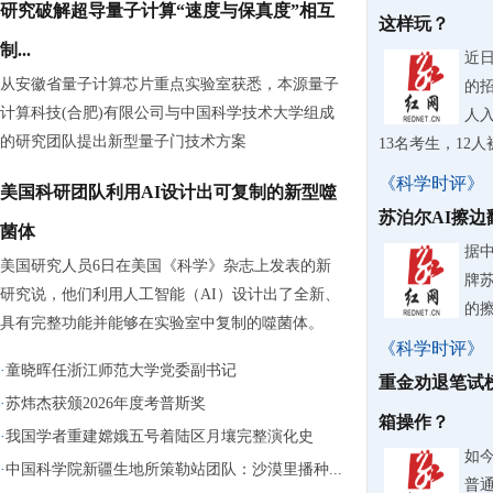
研究破解超导量子计算“速度与保真度”相互
这样玩？
制...
近
从安徽省量子计算芯片重点实验室获悉，本源量子
的
计算科技(合肥)有限公司与中国科学技术大学组成
人入
的研究团队提出新型量子门技术方案
13名考生，12
《科学时评》
美国科研团队利用AI设计出可复制的新型噬
苏泊尔AI擦
菌体
据
美国研究人员6日在美国《科学》杂志上发表的新
牌
研究说，他们利用人工智能（AI）设计出了全新、
的
具有完整功能并能够在实验室中复制的噬菌体。
《科学时评》
·
童晓晖任浙江师范大学党委副书记
重金劝退笔试
·
苏炜杰获颁2026年度考普斯奖
箱操作？
·
我国学者重建嫦娥五号着陆区月壤完整演化史
如
·
中国科学院新疆生地所策勒站团队：沙漠里播种...
普