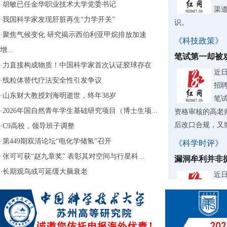
·
胡敏已任金华职业技术大学党委书记
渠
·
我国科学家发现肝脏再生“力学开关”
识。
·
聚焦气候变化 研究揭示西伯利亚甲烷排放加速
《科技政策》
增...
笔试第一却被
·
力直接构成物质！中国科学家首次认证胶球存在
近
·
线粒体替代疗法安全性引发争议
招
·
山东财大教授刘海明逝世，终年38岁
笔
·
2026年国自然青年学生基础研究项目（博士生项...
资格审核的高老
后改口合规，又致
·
C9高校，领导班子调整
·
第449期双清论坛“电化学储氢”召开
《科学时评》
·
张可可获“赵九章奖” 表彰其对空间与行星科...
漏洞牟利并非
·
长期观鸟或可延缓大脑衰老
近
台“
钱“
用还大肆转卖牟