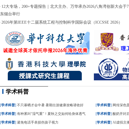
·
12大专场，200+专题报告｜北大主办、万华承办2026八角湾创新大会于7月
东烟台举行
·
2026年第IEEE十二届系统工程与控制科学国际会议（ICCSSE 2026）
学术科普
[
学术科普
]
不只暴晒才会中暑 暑期出游健康攻略请收好
[
学术科普
]
网传深色蛋糕
[
学术科普
]
有种累叫“湿气重”！夏秋之交如何给身体透气
[
学术科普
]
酸奶开封后
[
学术科普
]
避免电话手表损伤孩子视力
[
学术科普
]
AI虚拟主播