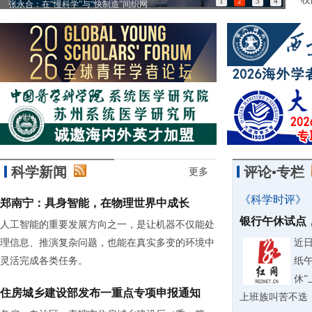
1
2
3
4
张永合：在“慢科学”与“快制造”间织网
85
科学新闻
评论•专栏
更多
《科学时评》
郑南宁：具身智能，在物理世界中成长
银行午休试点
人工智能的重要发展方向之一，是让机器不仅能处
理信息、推演复杂问题，也能在真实多变的环境中
近
灵活完成各类任务。
纸
休
住房城乡建设部发布一重点专项申报通知
上班族叫苦不迭