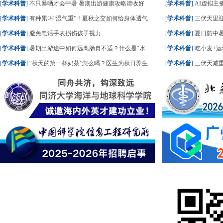
[
学术科普
]
不只暴晒才会中暑 暑期出游健康攻略请收好
[
学术科普
]
AI虚拟主播
[
学术科普
]
有种累叫“湿气重”！夏秋之交如何给身体透气
[
学术科普
]
三伏天里
[
学术科普
]
避免电话手表损伤孩子视力
[
学术科普
]
夏日防中暑
[
学术科普
]
暑期出游途中如何远离肠胃不适？什么是“水土不服”？一文了解
[
学术科普
]
吃小麦+运
[
学术科普
]
“秋天的第一杯奶茶”怎么喝？医生为秋日养生饮食划重点
[
学术科普
]
三伏天减重