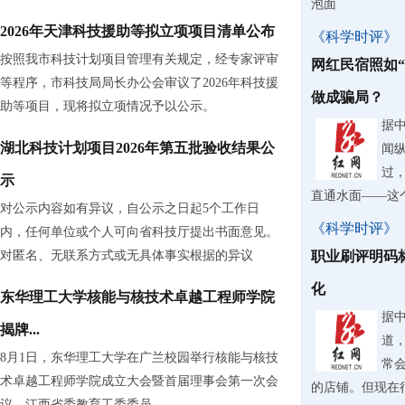
泡面
2026年天津科技援助等拟立项项目清单公布
《科学时评》
按照我市科技计划项目管理有关规定，经专家评审
网红民宿照如
等程序，市科技局局长办公会审议了2026年科技援
做成骗局？
助等项目，现将拟立项情况予以公示。
据
湖北科技计划项目2026年第五批验收结果公
闻
过
示
直通水面——这
对公示内容如有异议，自公示之日起5个工作日
《科学时评》
内，任何单位或个人可向省科技厅提出书面意见。
对匿名、无联系方式或无具体事实根据的异议
职业刷评明码
化
东华理工大学核能与核技术卓越工程师学院
据
揭牌...
道
8月1日，东华理工大学在广兰校园举行核能与核技
常
术卓越工程师学院成立大会暨首届理事会第一次会
的店铺。但现在
议。江西省委教育工委委员