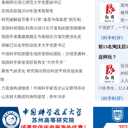
·
童晓晖任浙江师范大学党委副书记
面
·
苏炜杰获颁2026年度考普斯奖
楼
·
研究破解超导量子计算“速度与保真度”相互制...
把
个说抄了，一个
·
美国科研团队利用AI设计出可复制的新型噬菌体
·
我国学者重建嫦娥五号着陆区月壤完整演化史
《科学时评》
·
胡敏已任金华职业技术大学党委书记
前13名淘汰后
·
中国科学院新疆生地所策勒站团队：沙漠里播种...
这样玩？
·
我国科学家发现肝脏再生“力学开关”
近
·
聚焦气候变化 研究揭示西伯利亚甲烷排放加速
的
增...
人入
·
力直接构成物质！中国科学家首次认证胶球存在
13名考生，12
·
山东财大教授刘海明逝世，终年38岁
《科学时评》
苏泊尔AI擦
据
牌