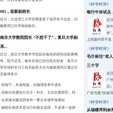
《科学时评》
985，迎新副校长
银行午休试点
近日，大连理工大学官网更新了领导班子信息，刘
近
巍教授已任学校副校长。
纸
休
南京大学数院院长 “不想干了”，复旦大学副
上班族叫苦不迭
系...
《科学时评》
近日，南京大学数学学院院长喻良的辞职信刷屏网
毛巾标注“老
络，院方证实，喻良目前已卸任院长职务；复旦大
三个字
学环境科学与工程系副系主任马臻教授同日通过社
近
交媒体表示
广
·
郑南宁：具身智能，在物理世界中成长
店
·
高校任免通知引关注：科长、主任自愿辞职，转...
广告写着“快速
·
住房城乡建设部发布一重点专项申报通知
《科学时评》
·
辅助生殖技术是治疗的最后选择，不是第一选择
从福楼拜到余