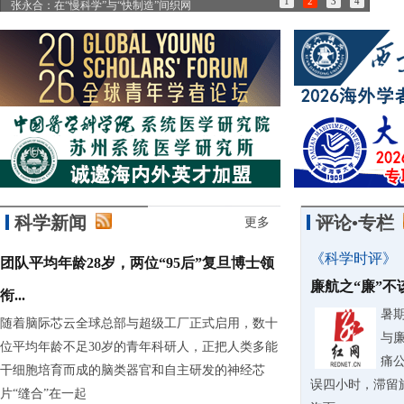
1
2
3
4
张永合：在“慢科学”与“快制造”间织网
85
科学新闻
评论•专栏
更多
《科学时评》
团队平均年龄28岁，两位“95后”复旦博士领
廉航之“廉”
衔...
暑
随着脑际芯云全球总部与超级工厂正式启用，数十
与
位平均年龄不足30岁的青年科研人，正把人类多能
痛
干细胞培育而成的脑类器官和自主研发的神经芯
误四小时，滞留
片“缝合”在一起