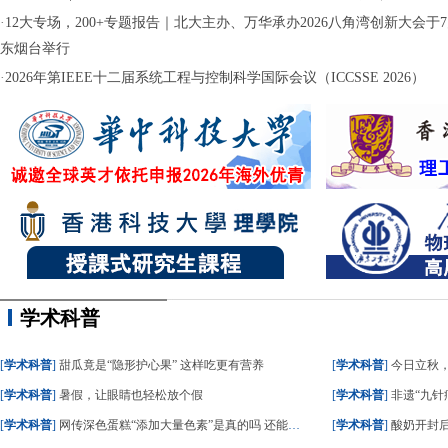
·
12大专场，200+专题报告｜北大主办、万华承办2026八角湾创新大会于7月
东烟台举行
·
2026年第IEEE十二届系统工程与控制科学国际会议（ICCSSE 2026）
学术科普
[
学术科普
]
甜瓜竟是“隐形护心果” 这样吃更有营养
[
学术科普
]
今日立秋
[
学术科普
]
暑假，让眼睛也轻松放个假
[
学术科普
]
非遗“九针疗
[
学术科普
]
网传深色蛋糕“添加大量色素”是真的吗 还能不能吃？
[
学术科普
]
酸奶开封后