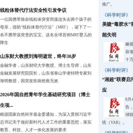
推广。
线粒体替代疗法安全性引发争议
《科学时评》
一位因携带致命线粒体突变而接连失去两个孩子的
美睫“毒胶水
母亲，借助“线粒体替代疗法”（MRT），诞下了一
能失明
名不携带该突变的宝宝。这名全球首例MRT婴儿的
降生
嫁
容
山东财大教授刘海明逝世，终年38岁
十
金融学者，山东财经大学教授、博士生导师，山东
《科学时评》
金融发展研究院院长，山东省泰山学者特聘专家刘
“湘超”联赛启
海明教授，因突发疾病抢救无效
应
2026年国自然青年学生基础研究项目（博士
8
生项...
告，
根据国家自然科学基金委通知，为深入贯彻习近平
球
总书记关于做好新时代人才工作的重要思想，落实
统（VAR）。
教育、科技、人才一体化发展的要求