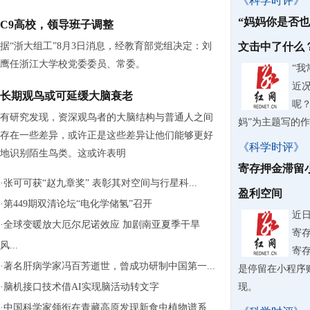
《科学时评》
“妈妈你是否
C9高校，领导班子调整
据“浙大组工”8月3日消息，经教育部党组决定：刘
文击中了什么
鹰任浙江大学校党委委员、常委。
“
近
长期观鸟或可延缓大脑衰老
呢？
有研究发现，资深观鸟者的大脑结构与普通人之间
妈”为主题写的
存在一些差异，或许正是这些差异让他们能够更好
《科学时评》
地识别陌生鸟类。这或许表明
寄存押金滞留
·
张可可获“赵九章奖” 表彰其对空间与行星科...
盈利空间
·
第449期双清论坛“电化学储氢”召开
近
·
全球变暖放大厄尔尼诺效应 加剧南亚夏季干旱
寄
风...
寄
·
著名肝病学家冯百芳逝世，曾成功研制中国第一...
是停留在小程序
·
脑机接口技术借AI实现脑活动转文字
现。
·
中国科学家领衔在青藏高原发现新食虫植物谱系