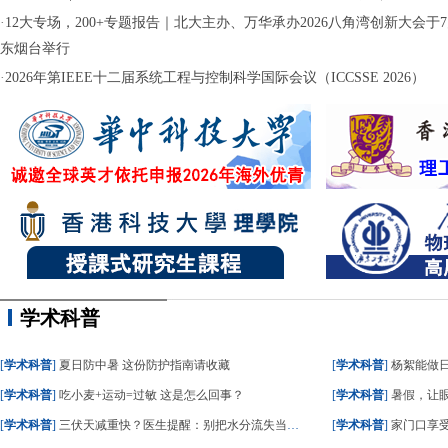
·
12大专场，200+专题报告｜北大主办、万华承办2026八角湾创新大会于7月
东烟台举行
·
2026年第IEEE十二届系统工程与控制科学国际会议（ICCSSE 2026）
学术科普
[
学术科普
]
夏日防中暑 这份防护指南请收藏
[
学术科普
]
杨絮能做
[
学术科普
]
吃小麦+运动=过敏 这是怎么回事？
[
学术科普
]
暑假，让眼
[
学术科普
]
三伏天减重快？医生提醒：别把水分流失当成减脂
[
学术科普
]
家门口享受