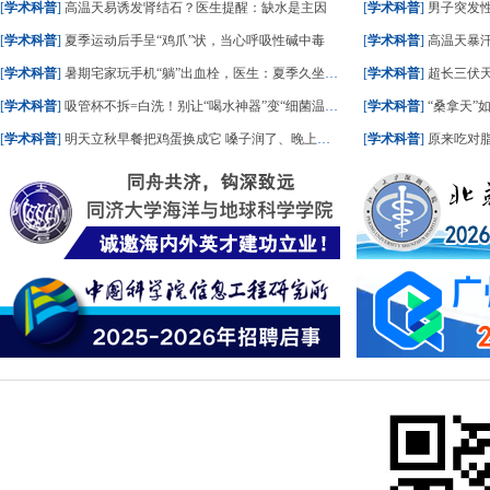
[
学术科普
]
高温天易诱发肾结石？医生提醒：缺水是主因
[
学术科普
]
男子突发
[
学术科普
]
夏季运动后手呈“鸡爪”状，当心呼吸性碱中毒
[
学术科普
]
高温天暴
[
学术科普
]
暑期宅家玩手机“躺”出血栓，医生：夏季久坐风险高
[
学术科普
]
超长三伏天
[
学术科普
]
吸管杯不拆=白洗！别让“喝水神器”变“细菌温床”
[
学术科普
]
“桑拿天”
[
学术科普
]
明天立秋早餐把鸡蛋换成它 嗓子润了、晚上睡踏实了
[
学术科普
]
原来吃对脂肪，血