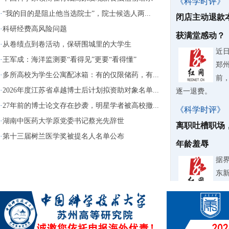
《科学时评》
·
“我的目的是阻止他当选院士”，院士候选人两...
闭店主动退款
·
科研经费高风险问题
获满堂感动？
·
从卷绩点到卷活动，保研围城里的大学生
近
·
王军成：海洋监测要“看得见”更要“看得懂”
郑
·
多所高校为学生公寓配冰箱：有的仅限储药，有...
前
·
2026年度江苏省卓越博士后计划拟资助对象名单...
逐一退费。
·
27年前的博士论文存在抄袭，明星学者被高校撤...
《科学时评》
·
湖南中医药大学原党委书记蔡光先辞世
离职吐槽职场
·
第十三届树兰医学奖被提名人名单公布
年龄羞辱
据
东
纠
《科学时评》
微过重罚要不