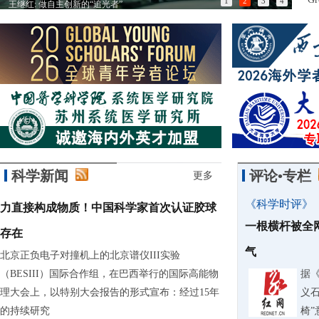
1
2
3
4
王继红: 做自主创新的“追光者”
以匠
科学新闻
评论•专栏
更多
《科学时评》
力直接构成物质！中国科学家首次认证胶球
一根横杆被全
存在
气
北京正负电子对撞机上的北京谱仪III实验
（BESIII）国际合作组，在巴西举行的国际高能物
据
理大会上，以特别大会报告的形式宣布：经过15年
义石
的持续研究
椅