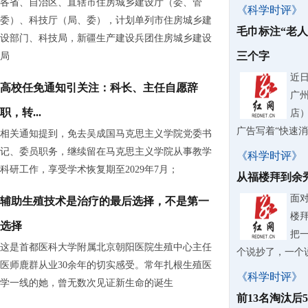
各省、自治区、直辖市住房城乡建设厅（委、管
《科学时评》
委）、科技厅（局、委），计划单列市住房城乡建
毛巾标注“老
设部门、科技局，新疆生产建设兵团住房城乡建设
三个字
局
近
高校任免通知引关注：科长、主任自愿辞
广
职，转...
店
广告写着“快速
相关通知提到，免去吴成国马克思主义学院党委书
记、委员职务，继续留在马克思主义学院从事教学
《科学时评》
科研工作，享受学术恢复期至2029年7月；
从福楼拜到余
面
辅助生殖技术是治疗的最后选择，不是第一
楼
选择
把
这是首都医科大学附属北京朝阳医院生殖中心主任
个说抄了，一个
医师鹿群从业30余年的切实感受。常年扎根生殖医
《科学时评》
学一线的她，曾无数次见证新生命的诞生
前13名淘汰后