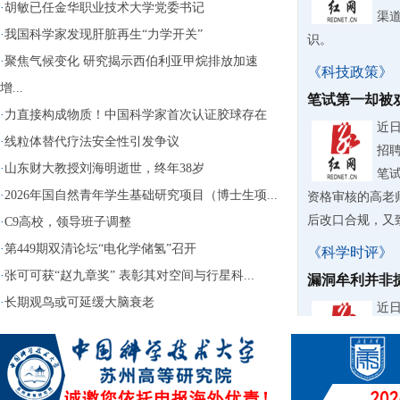
·
胡敏已任金华职业技术大学党委书记
渠
·
我国科学家发现肝脏再生“力学开关”
识。
·
聚焦气候变化 研究揭示西伯利亚甲烷排放加速
《科技政策》
增...
笔试第一却被
·
力直接构成物质！中国科学家首次认证胶球存在
近
·
线粒体替代疗法安全性引发争议
招
·
山东财大教授刘海明逝世，终年38岁
笔
·
2026年国自然青年学生基础研究项目（博士生项...
资格审核的高老
后改口合规，又致
·
C9高校，领导班子调整
·
第449期双清论坛“电化学储氢”召开
《科学时评》
·
张可可获“赵九章奖” 表彰其对空间与行星科...
漏洞牟利并非
·
长期观鸟或可延缓大脑衰老
近
台“
钱“
用还大肆转卖牟