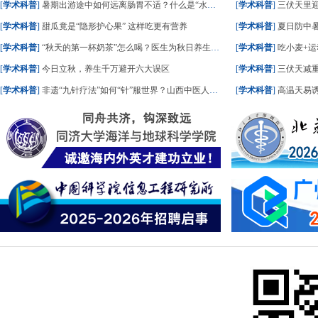
[
学术科普
]
暑期出游途中如何远离肠胃不适？什么是“水土不服”？一文了解
[
学术科普
]
三伏天里
[
学术科普
]
甜瓜竟是“隐形护心果” 这样吃更有营养
[
学术科普
]
夏日防中暑
[
学术科普
]
“秋天的第一杯奶茶”怎么喝？医生为秋日养生饮食划重点
[
学术科普
]
吃小麦+运
[
学术科普
]
今日立秋，养生千万避开六大误区
[
学术科普
]
三伏天减重
[
学术科普
]
非遗“九针疗法”如何“针”服世界？山西中医人这样答
[
学术科普
]
高温天易