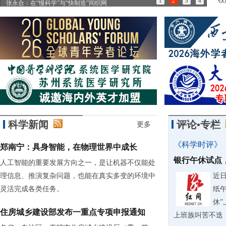
1
2
3
4
张永合：在“慢科学”与“快制造”间织网
85
科学新闻
评论•专栏
更多
《科学时评》
郑南宁：具身智能，在物理世界中成长
银行午休试点
人工智能的重要发展方向之一，是让机器不仅能处
理信息、推演复杂问题，也能在真实多变的环境中
近
灵活完成各类任务。
纸
休
住房城乡建设部发布一重点专项申报通知
上班族叫苦不迭