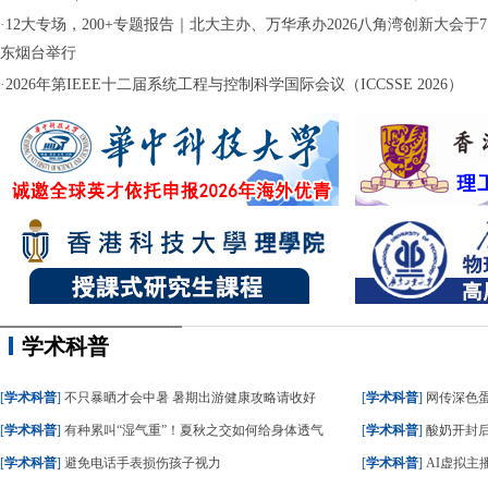
·
12大专场，200+专题报告｜北大主办、万华承办2026八角湾创新大会于7月
东烟台举行
·
2026年第IEEE十二届系统工程与控制科学国际会议（ICCSSE 2026）
学术科普
[
学术科普
]
不只暴晒才会中暑 暑期出游健康攻略请收好
[
学术科普
]
网传深色蛋糕
[
学术科普
]
有种累叫“湿气重”！夏秋之交如何给身体透气
[
学术科普
]
酸奶开封后
[
学术科普
]
避免电话手表损伤孩子视力
[
学术科普
]
AI虚拟主播