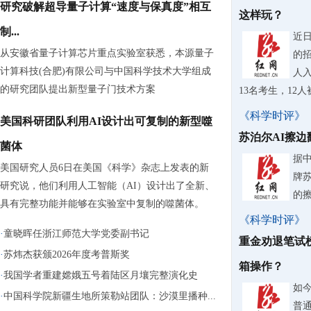
研究破解超导量子计算“速度与保真度”相互
这样玩？
制...
近
从安徽省量子计算芯片重点实验室获悉，本源量子
的
计算科技(合肥)有限公司与中国科学技术大学组成
人入
的研究团队提出新型量子门技术方案
13名考生，12
《科学时评》
美国科研团队利用AI设计出可复制的新型噬
苏泊尔AI擦
菌体
据
美国研究人员6日在美国《科学》杂志上发表的新
牌
研究说，他们利用人工智能（AI）设计出了全新、
的
具有完整功能并能够在实验室中复制的噬菌体。
《科学时评》
·
童晓晖任浙江师范大学党委副书记
重金劝退笔试
·
苏炜杰获颁2026年度考普斯奖
箱操作？
·
我国学者重建嫦娥五号着陆区月壤完整演化史
如
·
中国科学院新疆生地所策勒站团队：沙漠里播种...
普