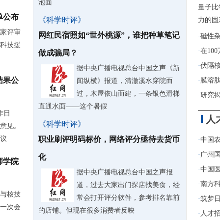
泡面
量子比
单公布
《科学时评》
力的固
家评审
网红民宿照如“世外桃源”，谁把种草笔记
·
磁性
年科技援
·
在10
做成骗局？
·
伏隔
据中央广播电视总台中国之声《新
结果公
·
膜溶
闻纵横》报道，清澈溪水穿院而
过，木屋依山而建，一条银色滑梯
·
研究
直通水面——这个暑假
作日
人
《科学时评》
意见。
议
职业刷评明码标价，网络评分亟待去货币
·
中国农
·
广州
化
师学院
·
中国医
据中央广播电视总台中国之声报
·
南方
道，过去大家出门探店找美食，经
能与核技
常会打开评分软件，参考排名靠前
·
筑梦日
一次会
的店铺。但现在很多消费者反映
·
人才招