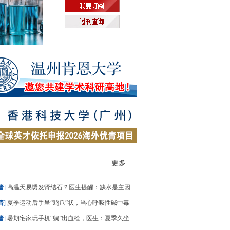
更多
普
]
高温天易诱发肾结石？医生提醒：缺水是主因
普
]
夏季运动后手呈“鸡爪”状，当心呼吸性碱中毒
普
]
暑期宅家玩手机“躺”出血栓，医生：夏季久坐风险高