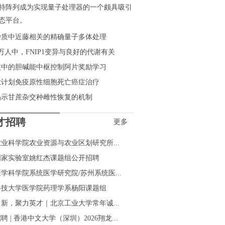
特阵列成为实现量子处理器的一个颇具吸引
态平台。
杂质中近藤相关的精确量子多体处理
0万人中，FNIP1变异与良好的代谢有关
核中的胆碱能中枢控制阿片奖励学习
肽计划免疫原性细胞死亡癌症治疗
揭示甘蔗杂交种雌性恢复的机制
才招聘
更多
业科学院农业资源与农业区划研究所...
国家实验室姚红杰课题组公开招聘
学科学院系统医学研究院/苏州系统医...
科技大学医学院药理学系杨阳课题组
新，聚力英才｜北京工业大学常年诚...
聘 | 香港中文大学（深圳）2026翔龙...