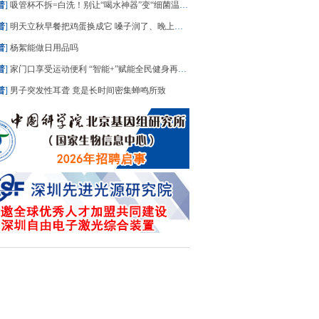
普
]
吸管杯不拆=白洗！别让“喝水神器”变“细菌温床”
普
]
明天立秋早餐把鸡蛋换成它 嗓子润了、晚上睡踏实了
普
]
杨絮能做日用品吗
普
]
家门口享受运动便利 “智能+”赋能全民健身再升级
普
]
男子突发性耳聋 竟是长时间密集蝉鸣所致