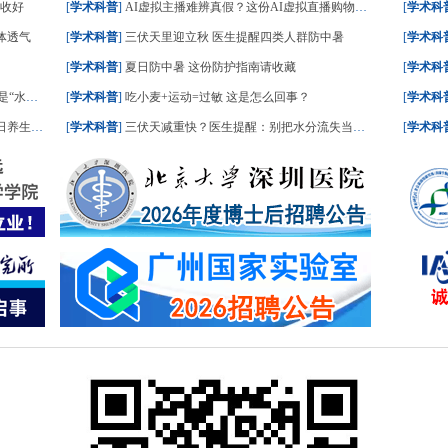
请收好
[
学术科普
]
AI虚拟主播难辨真假？这份AI虚拟直播购物指南请收好
[
学术科
体透气
[
学术科普
]
三伏天里迎立秋 医生提醒四类人群防中暑
[
学术科
[
学术科普
]
夏日防中暑 这份防护指南请收藏
[
学术科
一文了解
[
学术科普
]
吃小麦+运动=过敏 这是怎么回事？
[
学术科
食划重点
[
学术科普
]
三伏天减重快？医生提醒：别把水分流失当成减脂
[
学术科