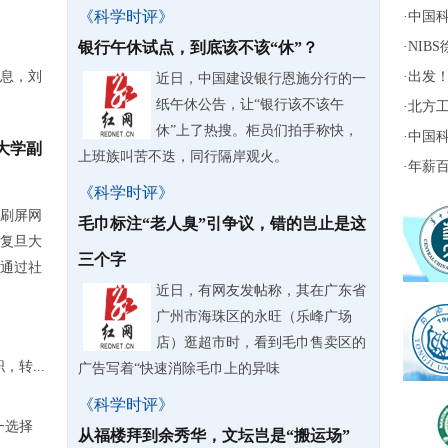
《科学时评》
·
中国科
银行午休试点，到底该不该“休”？
·
NIB
息，刘
·
出发！
近日，中国建设银行恩施分行的一
纸午休公告，让“银行该不该午
·
北方工
休”上了热搜。柜员们拍手称快，
·
中国科
大学副
上班族叫苦不迭，同行隔岸观火。
·
年薪百
《科学时评》
刷屏网
毛巾标注“老人臭”引争议，错的岂止是这
复旦大
三个字
通过社
近日，有网友发帖称，其在广东省
广州市海珠区的永旺（乐峰广场
店）逛超市时，看到毛巾售卖区的
转...
广告写着“快速消除毛巾上的异味
《科学时评》
一选择
从福楼拜到余秀华，文坛岂是“搬运场”