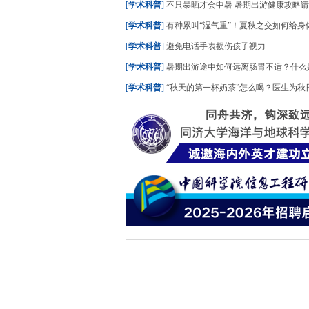
[
学术科普
]
不只暴晒才会中暑 暑期出游健康攻略
[
学术科普
]
有种累叫“湿气重”！夏秋之交如何给身
[
学术科普
]
避免电话手表损伤孩子视力
[
学术科普
]
暑期出游途中如何远离肠胃不适？什么是“水土不服”？
[
学术科普
]
“秋天的第一杯奶茶”怎么喝？医生为秋日养生饮