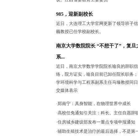
985，迎新副校长
近日，大连理工大学官网更新了领导班子信
巍教授已任学校副校长。
南京大学数院院长 “不想干了”，复旦
系...
近日，南京大学数学学院院长喻良的辞职信
络，院方证实，喻良目前已卸任院长职务；
学环境科学与工程系副系主任马臻教授同日
交媒体表示
·
郑南宁：具身智能，在物理世界中成长
·
高校任免通知引关注：科长、主任自愿辞职，
·
住房城乡建设部发布一重点专项申报通知
·
辅助生殖技术是治疗的最后选择，不是第