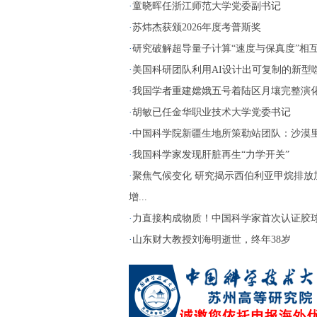
·
童晓晖任浙江师范大学党委副书记
·
苏炜杰获颁2026年度考普斯奖
·
研究破解超导量子计算“速度与保真度”相互制
·
美国科研团队利用AI设计出可复制的新型
·
我国学者重建嫦娥五号着陆区月壤完整演
·
胡敏已任金华职业技术大学党委书记
·
中国科学院新疆生地所策勒站团队：沙漠里播
·
我国科学家发现肝脏再生“力学开关”
·
聚焦气候变化 研究揭示西伯利亚甲烷排放
增...
·
力直接构成物质！中国科学家首次认证胶
·
山东财大教授刘海明逝世，终年38岁