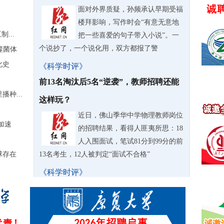
面对外界质疑，孙频承认早期受福
楼拜影响，写作时会“有意无意地
...
把一些喜爱的句子带入小说”。一
个说抄了，一个说化用，双方都报了警
噬菌体
化史
《科学时评》
前13名淘汰后5名“逆袭”，教师招聘还能
种...
这样玩？
近日，佛山季华中学物理教师岗位
加速
的招聘结果，看得人匪夷所思：18
人入围面试，笔试81分到99分的前
球存在
13名考生，12人被判定“面试不合格”
《科学时评》
苏泊尔AI擦边翻车，低俗营销病根在人
据中国新闻周刊报道，老牌家电品
牌苏泊尔授权店铺批量推出AI生成