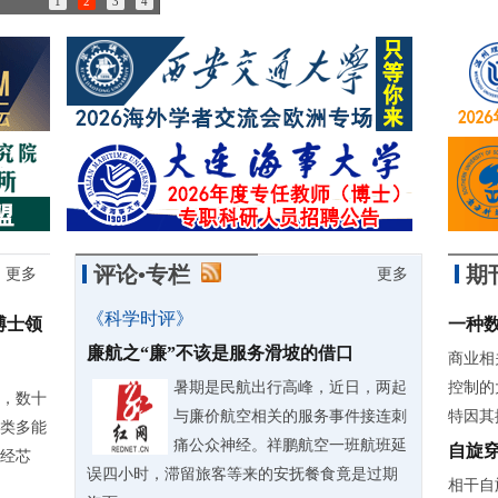
1
2
3
4
85岁诺奖得主：做学问简直是世界上最有趣的事情
评论•专栏
期
更多
更多
《科学时评》
博士领
一种
廉航之“廉”不该是服务滑坡的借口
商业相
暑期是民航出行高峰，近日，两起
控制的
，数十
与廉价航空相关的服务事件接连刺
特因其
人类多能
痛公众神经。祥鹏航空一班航班延
自旋
经芯
误四小时，滞留旅客等来的安抚餐食竟是过期
相干自