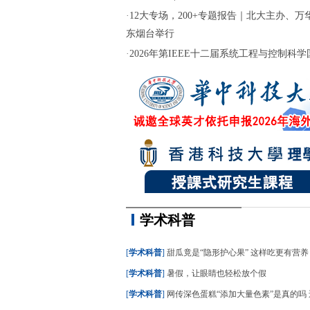
·
12大专场，200+专题报告｜北大主办、万华
东烟台举行
·
2026年第IEEE十二届系统工程与控制科学国际
学术科普
[
学术科普
]
甜瓜竟是“隐形护心果” 这样吃更有营养
[
学术科普
]
暑假，让眼睛也轻松放个假
[
学术科普
]
网传深色蛋糕“添加大量色素”是真的吗 还能不