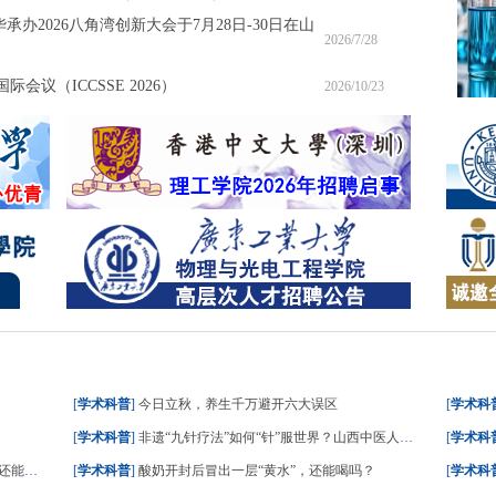
承办2026八角湾创新大会于7月28日-30日在山
2026/7/28
会议（ICCSSE 2026）
2026/10/23
[
学术科普
]
今日立秋，养生千万避开六大误区
[
学术科
[
学术科普
]
非遗“九针疗法”如何“针”服世界？山西中医人这样答
[
学术科
能吃？
[
学术科普
]
酸奶开封后冒出一层“黄水”，还能喝吗？
[
学术科