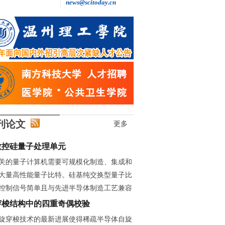
news@scitoday.cn
王继红: 做自主创新的“追光者”
刊论文
更多
数控硅量子处理单元
关的量子计算机需要可规模化制造、集成和
大量高性能量子比特。硅基纯交换型量子比
控制信号简单且与先进半导体制造工艺兼容
穿梭结构中的四重奇偶校验
旋穿梭技术的最新进展使得稀疏半导体自旋