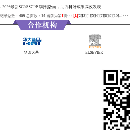
·
2026最新SCI/SSCI/EI期刊版面，助力科研成果高效发表
<<
<
[1]
[2]
[3]
[4]
[5]
[6]
[7]
[8]
[9]
[10]
...
>
>>
记录总数：
409
总页数：
14
当前为第
1
页
华因大基
ELSEVIER